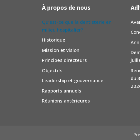
À propos de nous
Ad
Qu’est-ce que la dentisterie en
Ava
milieu hospitalier?
Con
Historique
Ann
Mission et vision
Dem
Principes directeurs
juil
Objectifs
Reno
du 3
Leadership et gouvernance
202
Rapports annuels
Réunions antérieures
Pri