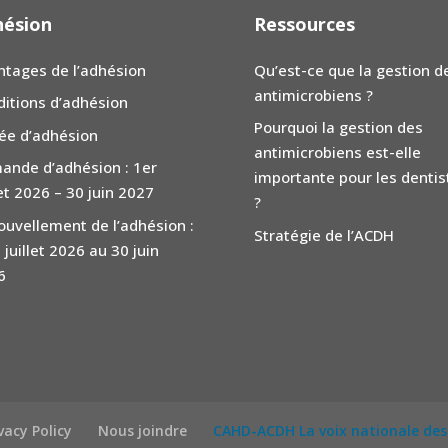
hésion
Ressources
ntages de l’adhésion
Qu’est-ce que la gestion d
antimicrobiens ?
ditions d’adhésion
Pourquoi la gestion des
ée d’adhésion
antimicrobiens est-elle
ande d’adhésion : 1er
importante pour les dentis
let 2026 – 30 juin 2027
?
uvellement de l’adhésion :
Stratégie de l’ACDH
 juillet 2026 au 30 juin
6
vacy Policy
Nous joindre
CAHD-ACDH La voix nationale des 