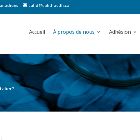
canadiens
cahd@cahd-acdh.ca
Accueil
À propos de nous
Adhésion
talier?